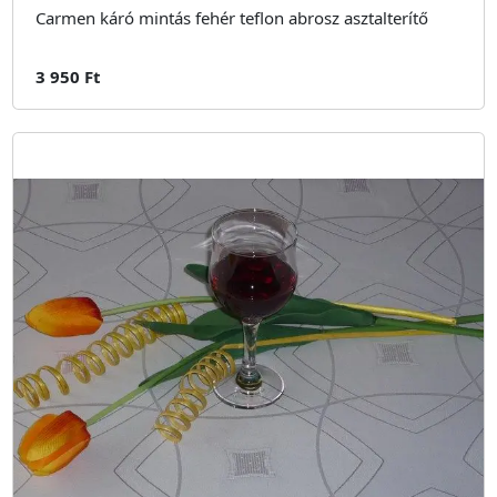
Carmen káró mintás fehér teflon abrosz asztalterítő
3 950 Ft