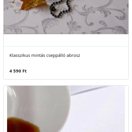
Klasszikus mintás cseppálló abrosz
4 590 Ft