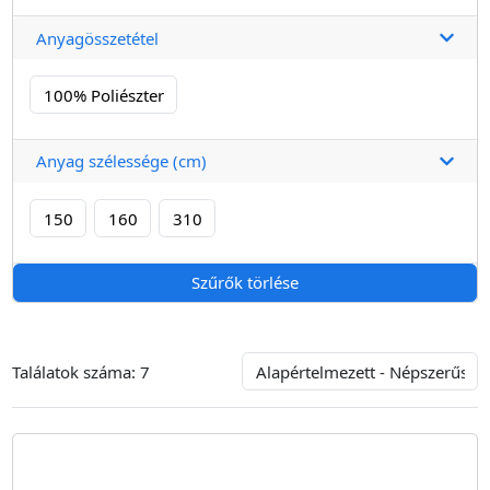
Anyagösszetétel
100% Poliészter
Anyag szélessége (cm)
150
160
310
Szűrők törlése
Találatok száma:
7