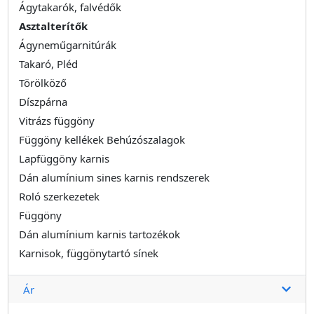
Ágytakarók, falvédők
Asztalterítők
Ágyneműgarnitúrák
Takaró, Pléd
Törölköző
Díszpárna
Vitrázs függöny
Függöny kellékek Behúzószalagok
Lapfüggöny karnis
Dán alumínium sines karnis rendszerek
Roló szerkezetek
Függöny
Dán alumínium karnis tartozékok
Karnisok, függönytartó sínek
Ár