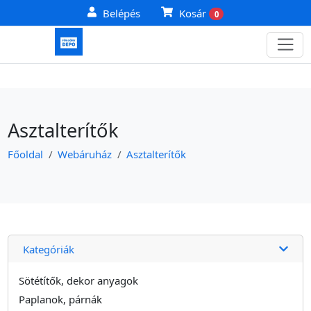
Belépés
Kosár
0
Asztalterítők
Főoldal
Webáruház
Asztalterítők
Kategóriák
Sötétítők, dekor anyagok
Paplanok, párnák