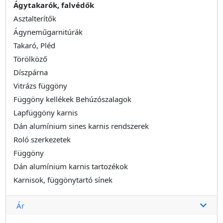
Ágytakarók, falvédők
Asztalterítők
Ágyneműgarnitúrák
Takaró, Pléd
Törölköző
Díszpárna
Vitrázs függöny
Függöny kellékek Behúzószalagok
Lapfüggöny karnis
Dán alumínium sines karnis rendszerek
Roló szerkezetek
Függöny
Dán alumínium karnis tartozékok
Karnisok, függönytartó sínek
Ár