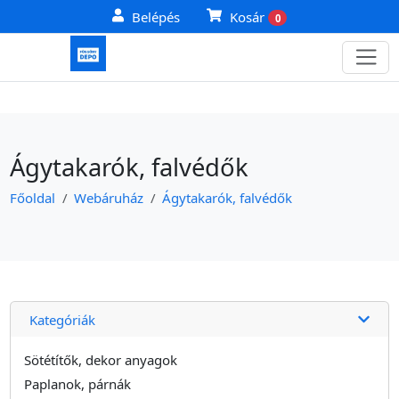
Belépés
Kosár
0
Ágytakarók, falvédők
Főoldal
Webáruház
Ágytakarók, falvédők
Kategóriák
Sötétítők, dekor anyagok
Paplanok, párnák