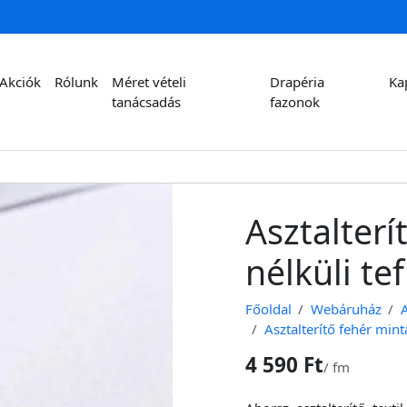
Akciók
Rólunk
Méret vételi
Drapéria
Ka
tanácsadás
fazonok
Asztalterí
nélküli te
Főoldal
Webáruház
A
Asztalterítő fehér mint
4 590 Ft
/
fm