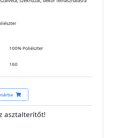
l szalvéta, székhuzat, dekor felhasználásra
liészter
100% Poliészter
160
osárba
 asztalterítőt!