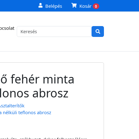
Belépés
Kosár
0
pcsolat
tő fehér minta
flonos abrosz
sztalterítők
a nélküli teflonos abrosz