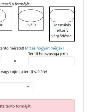
lterítő a formáját!
ör
Ovális
Hosszúkás,
félkörív
végződéssel
erítő méretét!
Mit és hogyan mérjek?
Terítő hosszúsága (cm)
x
vagy rojtot a terítő szélére!
talterítő formáját!