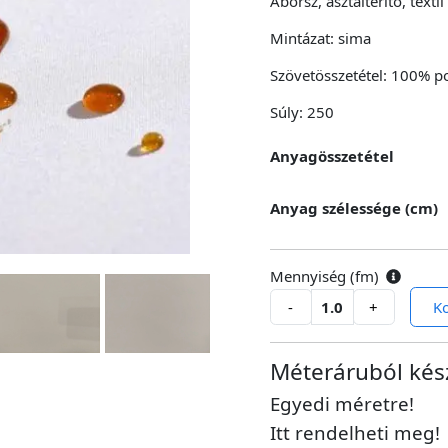
Aborsz, asztalterítő, texti
Mintázat:
sima
Szövetösszetétel:
100% po
Súly: 250
Anyagösszetétel
Anyag szélessége (cm)
Mennyiség (
fm
)
-
+
K
Méteráruból kész
Egyedi méretre!
Itt rendelheti meg!