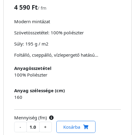
4 590 Ft
/
fm
Modern mintázat
Szövetösszetétel:
100% poliészter
Súly:
195 g / m2
Foltálló, cseppálló, vízlepergető hatású...
Anyagösszetétel
100% Poliészter
Anyag szélessége (cm)
160
Mennyiség (
fm
)
-
+
Kosárba