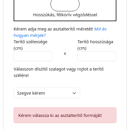
Hosszúkás, félkörív végződéssel
Kérem adja meg az asztalterítő méretét!
Mit és
hogyan mérjek?
Terítő szélessége
Terítő hosszúsága
(cm)
(cm)
x
Válasszon díszítő szalagot vagy rojtot a terítő
szélére!
Kérem válassza ki az asztalterítő formáját!