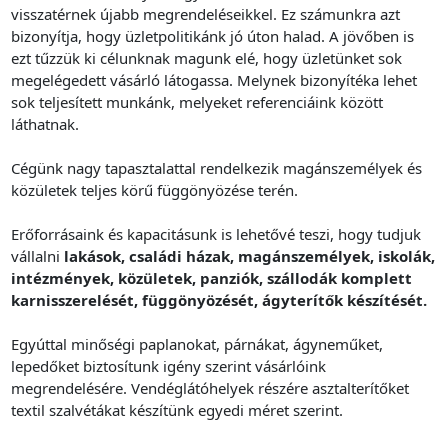
visszatérnek újabb megrendeléseikkel. Ez számunkra azt
bizonyítja, hogy üzletpolitikánk jó úton halad. A jövőben is
ezt tűzzük ki célunknak magunk elé, hogy üzletünket sok
megelégedett vásárló látogassa. Melynek bizonyítéka lehet
sok teljesített munkánk, melyeket referenciáink között
láthatnak.
Cégünk nagy tapasztalattal rendelkezik magánszemélyek és
közületek teljes körű függönyözése terén.
Erőforrásaink és kapacitásunk is lehetővé teszi, hogy tudjuk
vállalni
lakások, családi házak, magánszemélyek, iskolák,
intézmények, közületek, panziók, szállodák komplett
karnisszerelését, függönyözését, ágyterítők készítését.
Egyúttal minőségi paplanokat, párnákat, ágyneműket,
lepedőket biztosítunk igény szerint vásárlóink
megrendelésére. Vendéglátóhelyek részére asztalterítőket
textil szalvétákat készítünk egyedi méret szerint.