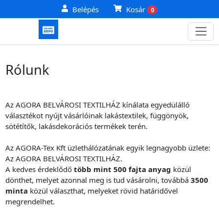
Belépés
Kosár
0
Rólunk
Az
AGORA BELVÁROSI TEXTILHÁZ
kínálata egyedülálló
választékot nyújt vásárlóinak lakástextilek, függönyök,
sötétítők, lakásdekorációs termékek terén.
Az AGORA-Tex Kft üzlethálózatának egyik legnagyobb üzlete:
Az
AGORA BELVÁROSI TEXTILHÁZ
.
A kedves érdeklődő
több mint 500 fajta anyag
közül
dönthet, melyet azonnal meg is tud vásárolni, továbbá
3500
minta
közül választhat, melyeket rövid határidővel
megrendelhet.