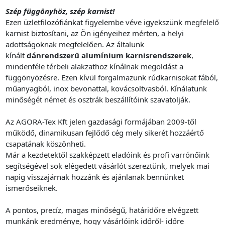
Szép függönyhöz, szép karnist!
Ezen üzletfilozófiánkat figyelembe véve igyekszünk megfelelő
karnist biztosítani, az Ön igényeihez mérten, a helyi
adottságoknak megfelelően. Az általunk
kínált
dánrendszerű alumínium karnisrendszerek
,
mindenféle térbeli alakzathoz kínálnak megoldást a
függönyözésre. Ezen kívül forgalmazunk rúdkarnisokat fából,
műanyagból, inox bevonattal, kovácsoltvasból. Kínálatunk
minőségét német és osztrák beszállítóink szavatolják.
Az AGORA-Tex Kft jelen gazdasági formájában 2009-től
működő, dinamikusan fejlődő cég mely sikerét hozzáértő
csapatának köszönheti.
Már a kezdetektől szakképzett eladóink és profi varrónőink
segítségével sok elégedett vásárlót szereztünk, melyek mai
napig visszajárnak hozzánk és ajánlanak bennünket
ismerőseiknek.
A pontos, precíz, magas minőségű, határidőre elvégzett
munkánk eredménye, hogy vásárlóink időről- időre