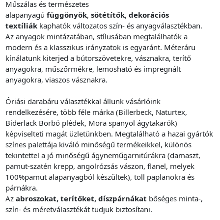
Műszálas és természetes
alapanyagú
függönyök
,
sötétítők
,
dekorációs
textíliák
kaphatók változatos szín- és anyagválasztékban.
Az anyagok mintázatában, stílusában megtalálhatók a
modern és a klasszikus irányzatok is egyaránt. Méteráru
kínálatunk kiterjed a bútorszövetekre, vásznakra, terítő
anyagokra, műszőrmékre, lemosható és impregnált
anyagokra, viaszos vásznakra.
Óriási darabáru választékkal állunk vásárlóink
rendelkezésére, több féle márka (Billerbeck, Naturtex,
Biderlack Borbó plédek, Mora spanyol ágytakarók)
képviselteti magát üzletünkben. Megtalálható a hazai gyártók
színes palettája kiváló minőségű termékeikkel, különös
tekintettel a jó minőségű ágyneműgarnitúrákra (damaszt,
pamut-szatén krepp, angolrózsás vászon, flanel, melyek
100%pamut alapanyagból készültek), toll paplanokra és
párnákra.
Az
abroszokat, terítőket, díszpárnákat
bőséges minta-,
szín- és méretválasztékát tudjuk biztosítani.