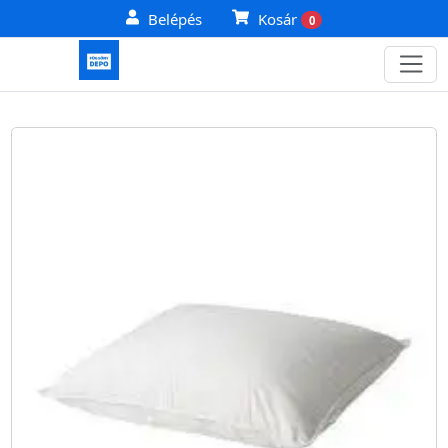
Belépés
Kosár
0