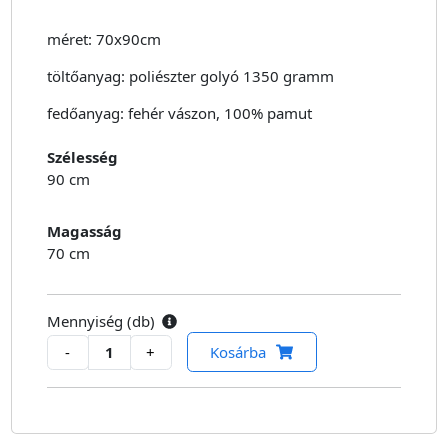
méret: 70x90cm
töltőanyag: poliészter golyó 1350 gramm
fedőanyag: fehér vászon, 100% pamut
Szélesség
90 cm
Magasság
70 cm
Mennyiség (
db
)
-
+
Kosárba