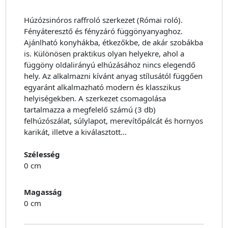
Húzózsinóros raffroló szerkezet (Római roló).
Fényáteresztő és fényzáró függönyanyaghoz.
Ajánlható konyhákba, étkezőkbe, de akár szobákba
is. Különösen praktikus olyan helyekre, ahol a
függöny oldalirányú elhúzásához nincs elegendő
hely. Az alkalmazni kívánt anyag stílusától függően
egyaránt alkalmazható modern és klasszikus
helyiségekben. A szerkezet csomagolása
tartalmazza a megfelelő számú (3 db)
felhúzószálat, súlylapot, merevítőpálcát és hornyos
karikát, illetve a kiválasztott...
Szélesség
0 cm
Magasság
0 cm