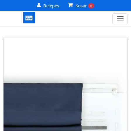
Belépés
Kosár
0